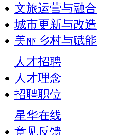
文旅运营与融合
城市更新与改造
美丽乡村与赋能
人才招聘
人才理念
招聘职位
星华在线
意见反馈