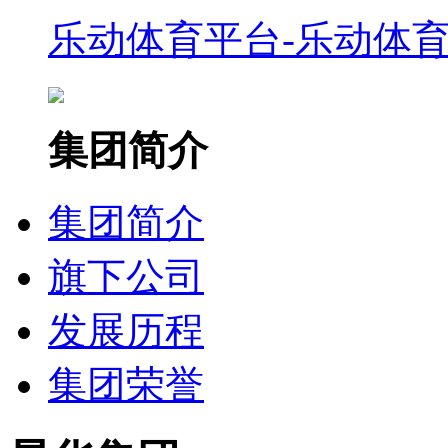
乐动体育平台-乐动体育
集团简介
集团简介
旗下公司
发展历程
集团荣誉