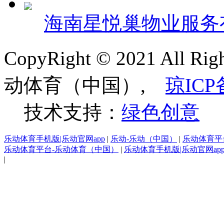
海南星悦巢物业服务
CopyRight © 2021 All
动体育（中国）,
琼ICP备
技术支持：
绿色创意
乐动体育手机版|乐动官网app
|
乐动-乐动（中国）
|
乐动体育平
乐动体育平台-乐动体育（中国）
|
乐动体育手机版|乐动官网ap
|