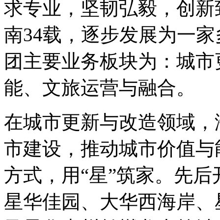
求专业，坚韧弘毅，创新
南34载，逐步发展为一
团主要业务板块为：城市
能、文旅运营与融合。
在城市更新与改造领域，
市建设，推动城市价值与
方式，用“星”筑家。先
星华佳园、大华西海岸、