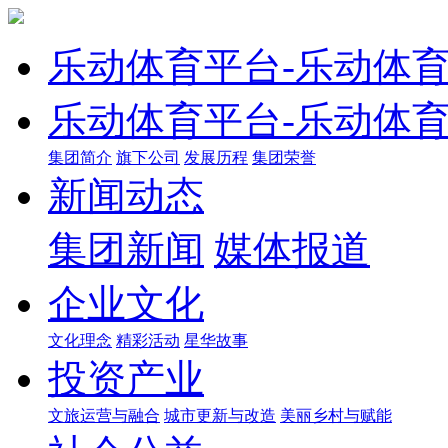
乐动体育平台-乐动体育
乐动体育平台-乐动体育
集团简介
旗下公司
发展历程
集团荣誉
新闻动态
集团新闻
媒体报道
企业文化
文化理念
精彩活动
星华故事
投资产业
文旅运营与融合
城市更新与改造
美丽乡村与赋能