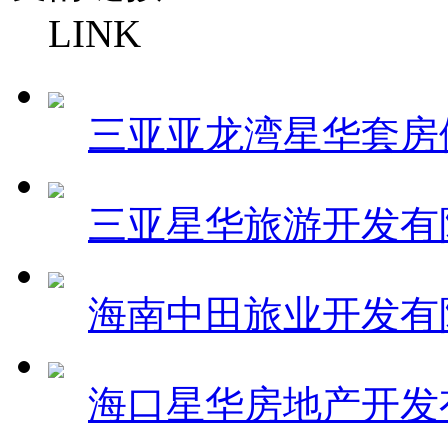
LINK
三亚亚龙湾星华套房
三亚星华旅游开发有
海南中田旅业开发有
海口星华房地产开发