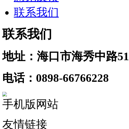
联系我们
联系我们
地址：海口市海秀中路51
电话：0898-66766228
手机版网站
友情链接